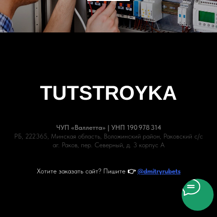
ЧУП «Валлетта» | УНП 190 978 314
РБ, 222365, Минская область, Воложинский район, Раковский с/с
аг. Раков, пер. Северный, д. 3 корпус А
Минск
Дзержинск
Заславль
СТО-Раков
Хотите заказать сайт? Пишите
👉
@dmitryrubets